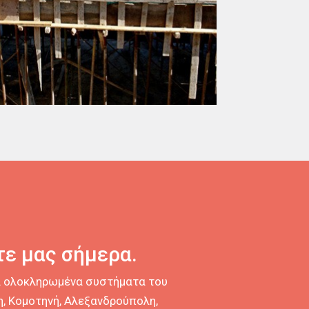
ε μας σήμερα.
τα ολοκληρωμένα συστήματα του
, Κομοτηνή, Αλεξανδρούπολη,