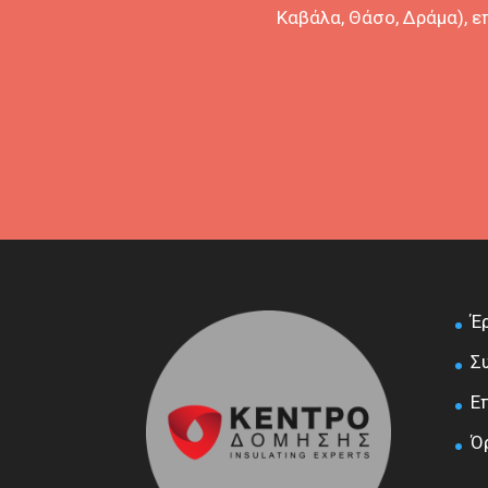
Καβάλα, Θάσο, Δράμα), 
Έ
Σ
Ε
Ό