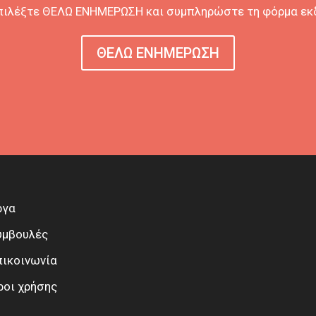
επιλέξτε ΘΕΛΩ ΕΝΗΜΕΡΩΣΗ και συμπληρώστε τη φόρμα ε
ΘΕΛΩ ΕΝΗΜΕΡΩΣΗ
ργα
υμβουλές
πικοινωνία
ροι χρήσης