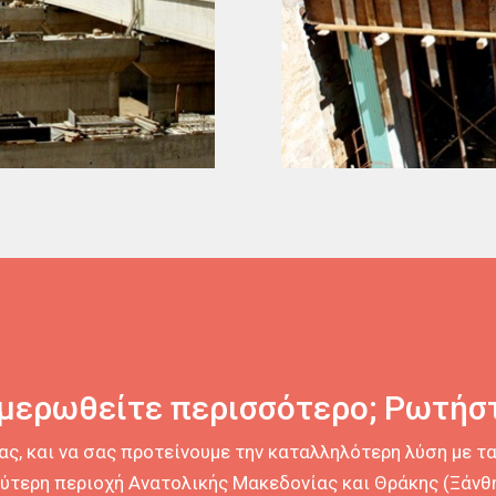
ημερωθείτε περισσότερο; Ρωτήστ
σας, και να σας προτείνουμε την καταλληλότερη λύση με 
ερη περιοχή Ανατολικής Μακεδονίας και Θράκης (Ξάνθη