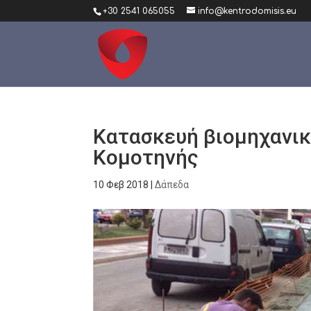
+30 2541 065055
info@kentrodomisis.eu
Κατασκευή βιομηχανι
Κομοτηνής
10 Φεβ 2018
|
Δάπεδα