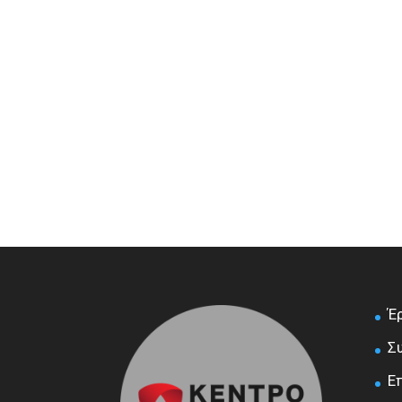
Έ
Σ
Ε